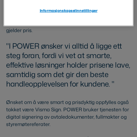
komplett smart hjem,” forklarer Skavhaug.
Informasjonskapselinnstillinger
Selskapet ønsker også å være oppdatert men
samtidig konkurransedyktig for sine kunder når det
gjelder pris.
I POWER ønsker vi alltid å ligge ett
steg foran, fordi vi vet at smarte,
effektive løsninger holder prisene lave,
samtidig som det gir den beste
handleopplevelsen for kundene.
Ønsket om å være smart og prisdyktig oppfylles også
takket være Visma Sign. POWER bruker tjenesten for
digital signering av avtaledokumenter, fullmakter og
styremøtereferater.