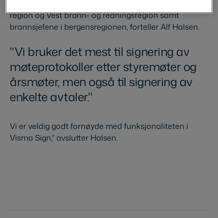
Tjenesten benyttes derimot av styrene i IUA Bergen
region og Vest brann- og redningsregion samt
brannsjefene i bergensregionen, forteller Alf Halsen.
Vi bruker det mest til signering av
møteprotokoller etter styremøter og
årsmøter, men også til signering av
enkelte avtaler.
Vi er veldig godt fornøyde med funksjonaliteten i
Visma Sign,” avslutter Halsen.
Prøv Visma Sign gratis