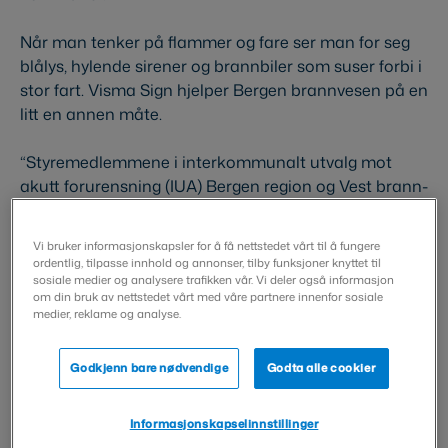
Når man tenker på flammer og fare ser man for seg
blålys, hylende sirener og brannbiler som suser forbi i
stor fart. Visma Sign hjelper Bergen brannvesen på en
litt en annen måte.
“Styremedlemmene i interkommunalt utvalg mot
akutt forurensning (IUA) Bergen region og Vest brann-
og redningsregion er spredt over hele regionen vår,”
sier Alf Halsen, spesialrådgiver i Bergen brannvesen.
Vi bruker informasjonskapsler for å få nettstedet vårt til å fungere
ordentlig, tilpasse innhold og annonser, tilby funksjoner knyttet til
Vi fant ut at digital signering kunne
sosiale medier og analysere trafikken vår. Vi deler også informasjon
om din bruk av nettstedet vårt med våre partnere innenfor sosiale
være aktuelt for å effektivisere
medier, reklame og analyse.
signering av møteprotokoller.
Godkjenn bare nødvendige
Godta alle cookier
Selv om signering med Visma Sign går raskt, er det
Informasjonskapselinnstillinger
ikke brannfolk på vei til en utrykning som bruker det.