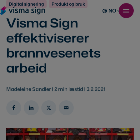
Digital signering
Produkt og bruk
NO
Visma Sign
effektiviserer
brannvesenets
arbeid
Madeleine Sandler |
2
min læstid |
3.2.2021