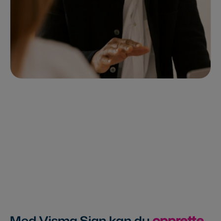
Med Visma Sign kan du
opprette,