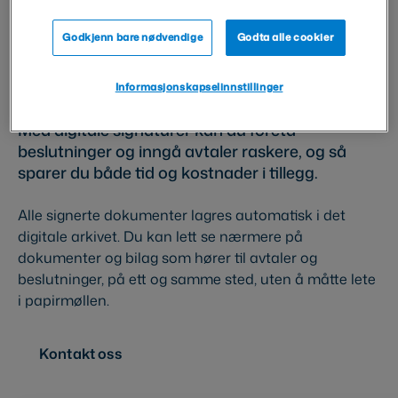
Pålitelig partner for
Godkjenn bare nødvendige
Godta alle cookier
offentlig forvaltning
Informasjonskapselinnstillinger
Med digitale signaturer kan du foreta
beslutninger og inngå avtaler raskere, og så
sparer du både tid og kostnader i tillegg.
Alle signerte dokumenter lagres automatisk i det
digitale arkivet. Du kan lett se nærmere på
dokumenter og bilag som hører til avtaler og
beslutninger, på ett og samme sted, uten å måtte lete
i papirmøllen.
Kontakt oss