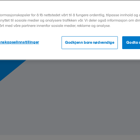
å hjelpe deg med både
MA
N
tte ha om tjenesten.
formasjonskapsler for å få nettstedet vårt til å fungere ordentlig, tilpasse innhold og 
tnere
nyttet til sosiale medier og analysere trafikken vår. Vi deler også informasjon om di
vårt med våre partnere innenfor sosiale medier, reklame og analyse.
ma
n API
nskapselinnstillinger
Godkjenn bare nødvendige
Godta a