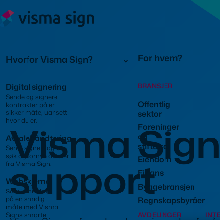
For hvem?
Hvorfor Visma Sign?
Digital signering
BRANSJER
Sende og signere
Offentlig
kontrakter på en
sikker måte, uansett
sektor
hvor du er.
Visma Sig
Foreninger
og
Avtalehåndtering
stiftelser
Send, signer, lagre,
søk og fornye avtaler
Eiendom
support
fra Visma Sign.
Finans
Webskjema
Byggebransjen
Samle inn data
på en smidig
Regnskapsbyråer
måte med Visma
Signs smarte
AVDELINGER
INT