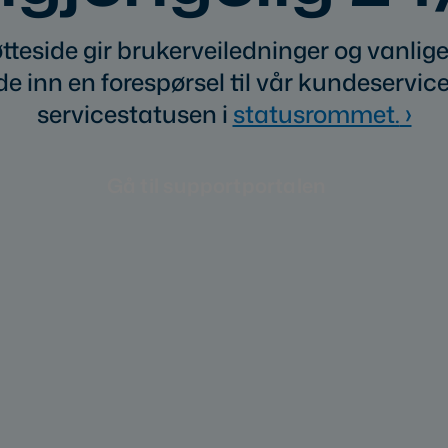
tteside gir brukerveiledninger og vanli
e inn en forespørsel til vår kundeservice
servicestatusen i
statusrommet.
›
Gå til supportportalen