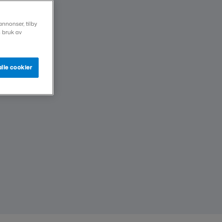
annonser, tilby
n bruk av
lle cookier