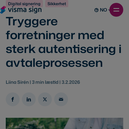
Digital signering
Sikkerhet
NO
Tryggere
forretninger med
sterk autentisering i
avtaleprosessen
Liina Sirén |
3
min læstid |
3.2.2026