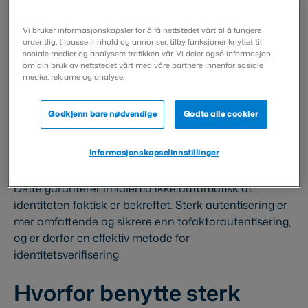
Hva er forskjellen mellom
sterk autentisering og
Vi bruker informasjonskapsler for å få nettstedet vårt til å fungere
ordentlig, tilpasse innhold og annonser, tilby funksjoner knyttet til
sosiale medier og analysere trafikken vår. Vi deler også informasjon
tofaktorautentisering?
om din bruk av nettstedet vårt med våre partnere innenfor sosiale
medier, reklame og analyse.
Sterk autentisering er ikke det samme som
Godkjenn bare nødvendige
Godta alle cookier
tofaktorautentisering. Tofaktorautentisering baserer
seg på identifisering gjennom to ulike faktorer, for
Informasjonskapselinnstillinger
eksempel et passord i kombinasjon med en app som
genererer en kode, eller en kode som sendes via SMS.
Dette garanterer imidlertid ikke automatisk at
identiteten faktisk er bekreftet. Sterk autentisering er
mer omfattende og sikrere enn tofaktorautentisering,
og er derfor en effektiv metode for
identitetsverifisering.
Hvorfor benytte sterk