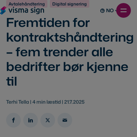
Avtalehåndtering
Digital signering
NO
Fremtiden for
kontraktshåndtering
– fem trender alle
bedrifter bør kjenne
til
Terhi Tella |
4
min læstid |
21.7.2025