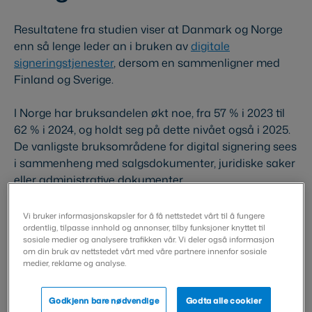
Resultatene fra studien viser at Danmark og Norge
enn så lenge leder an i bruken av
digitale
signeringstjenester
, dersom en sammenligner med
Finland og Sverige.
I Norge har bruksandelen økt noe, fra 57 % i 2023 til
62 % i 2024, og holdt seg på dette nivået også i 2025.
De vanligste bruksområdene for digital signering sees
i sammenheng med salgsdokumenter, juridiske saker
eller administrative dokumenter.
Danske selskaper benytter seg aller mest av digital
Vi bruker informasjonskapsler for å få nettstedet vårt til å fungere
ordentlig, tilpasse innhold og annonser, tilby funksjoner knyttet til
signering, med en lokal bruksrate på 69 %. Blant
sosiale medier og analysere trafikken vår. Vi deler også informasjon
dokumentene som hyppigst blir signert digitalt, finner
om din bruk av nettstedet vårt med våre partnere innenfor sosiale
vi administrative dokumenter, salgsavtaler og HR-
medier, reklame og analyse.
relaterte dokumenter.
Godkjenn bare nødvendige
Godta alle cookier