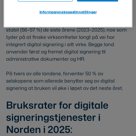
I Sverige har det tidligere blitt observert en
oppadgående trend, med en økning fra 39 % i 2023 til
Informasjonskapselinnstillinger
47 % i 2024, og en beskjeden økning til 48 % i 2025. I
Finland har bruken av digital signering holdt seg
stabil (56–57 %) de siste årene (2023–2025), noe som
tyder på at finske virksomheter langt på vei har
integrert digital signering i sitt virke. Begge land
anvender først og fremst digital signering til
administrative dokumenter og HR.
På tvers av alle landene, forventer 50 % av
selskapene som allerede benytter seg av digital
signering at bruken vil øke i løpet av det neste året.
Bruksrater for digitale
signeringstjenester i
Norden i 2025: