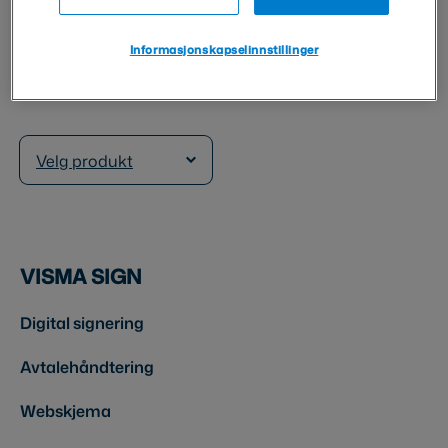
Veturitie 11 T 141
00520 Helsinki
Informasjonskapselinnstillinger
Finland
Velg produkt
VISMA SIGN
Digital signering
Avtalehåndtering
Webskjema