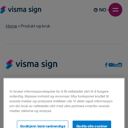
NO
Home
»
Produkt og bruk
Visma Solutions Oy
Vi bruker informasjonskapsler for å få nettstedet vårt til å fungere
ordentlig, tilpasse innhold og annonser, tilby funksjoner knyttet til
sosiale medier og analysere trafikken vår. Vi deler også informasjon
Villimiehenkatu 10
om din bruk av nettstedet vårt med våre partnere innenfor sosiale
53100 Lappeenranta
medier, reklame og analyse.
Finland
Godkjenn bare nødvendige
Godta alle cookier